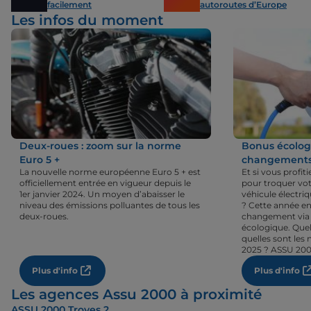
facilement
autoroutes d’Europe
Les infos du moment
Deux-roues : zoom sur la norme
Bonus écologi
Euro 5 +
changements 
La nouvelle norme européenne Euro 5 + est
Et si vous profi
officiellement entrée en vigueur depuis le
pour troquer vot
1er janvier 2024. Un moyen d’abaisser le
véhicule électri
niveau des émissions polluantes de tous les
? Cette année en
deux-roues.
changement via 
écologique. Quel
quelles sont les 
2025 ? ASSU 200
Plus d'info
Plus d'info
Les agences Assu 2000 à proximité
ASSU 2000 Troyes 2