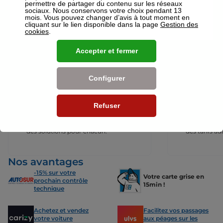
permettre de partager du contenu sur les réseaux
votre disposition pour réaliser un devis gratuit pour vos assurances
sociaux. Nous conservons votre choix pendant 13
ou mutuelles à Troyes.
mois. Vous pouvez changer d’avis à tout moment en
cliquant sur le lien disponible dans la page
Gestion des
Nos offres pour les particuliers
cookies
.
Accepter et fermer
Configurer
Assurance Auto
Assurance
Des tarifs adaptés à tous les profils
L’assurance 
Refuser
de conducteurs. Jeunes permis,
partout. Que
conducteurs expérimentés,
scooter ou 
malussés ou résiliés : nous avons
proposons de
des solutions pour chacun.
des tarifs a
Nos avantages
-15% sur votre
Votre carte grise en
prochain contrôle
15min !
technique
Achetez et vendez
Facilitez vos passages
votre voiture
aux péages sur les