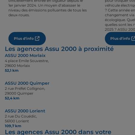
officiellement entrée en vigueur depuis le
pour troquer vot
1er janvier 2024. Un moyen d’abaisser le
véhicule électri
niveau des émissions polluantes de tous les
? Cette année en
deux-roues.
changement via 
écologique. Quel
quelles sont les 
2025 ? ASSU 200
Plus d'info
Plus d'info
Les agences Assu 2000 à proximité
ASSU 2000 Morlaix
4 place Emile Souvestre,
29600 Morlaix
52,1 km
ASSU 2000 Quimper
2 rue Préfet Collignon,
29000 Quimper
52,4 km
ASSU 2000 Lorient
2 rue Du Couëdic,
56100 Lorient
109,7 km
Les agences Assu 2000 dans votre