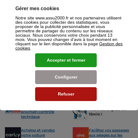
votre disposition pour réaliser un devis gratuit pour vos assurances
ou mutuelles à Brest.
Gérer mes cookies
Notre site www.assu2000.fr et nos partenaires utilisent
Nos offres pour les particuliers
des cookies pour collecter des statistiques, vous
proposer de la publicité personnalisée et vous
permettre de partager du contenu sur les réseaux
sociaux. Nous conservons votre choix pendant 13
mois. Vous pouvez changer d’avis à tout moment en
cliquant sur le lien disponible dans la page
Gestion des
cookies
.
Assurance Auto
Assurance
Accepter et fermer
Des tarifs adaptés à tous les profils
L’assurance 
de conducteurs. Jeunes permis,
partout. Que
conducteurs expérimentés,
scooter ou 
malussés ou résiliés : nous avons
proposons de
Configurer
des solutions pour chacun.
des tarifs a
Refuser
Nos avantages
-15% sur votre
Votre carte grise en
prochain contrôle
15min !
technique
Achetez et vendez
Facilitez vos passages
votre voiture
aux péages sur les