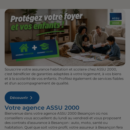
Souscrire votre assurance habitation et scolaire chez ASSU 2000,
c'est bénéficier de garanties adaptées à votre logement, à vos biens
et à la scolarité de vos enfants. Profitez également de services fiables
et d'un accompagnement de qualité.
Découvrir
Votre agence ASSU 2000
Bienvenue dans votre agence ASSU 2000 Besançon où nos
conseillers vous accueillent du lundi au vendredi et vous proposent
des contrats d'assurance à Besançon : auto, moto, santé ou
habitation. Quel que soit votre profil, votre assureur à Besançon fera