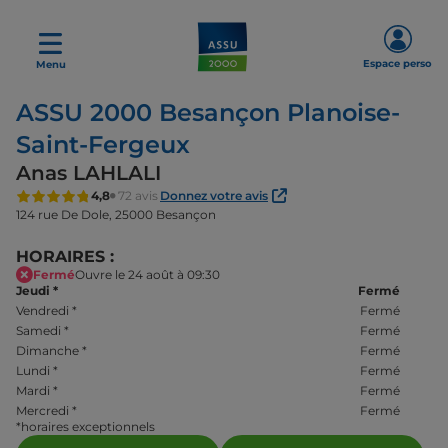
Espace perso
Menu
ASSU 2000 Besançon Planoise-
Saint-Fergeux
Anas LAHLALI
4,8
72 avis
Donnez votre avis
124 rue De Dole,
25000 Besançon
HORAIRES :
Fermé
Ouvre le 24 août à 09:30
Jeudi
*
Fermé
Vendredi
*
Fermé
Samedi
*
Fermé
Dimanche
*
Fermé
Lundi
*
Fermé
Mardi
*
Fermé
Mercredi
*
Fermé
*horaires exceptionnels