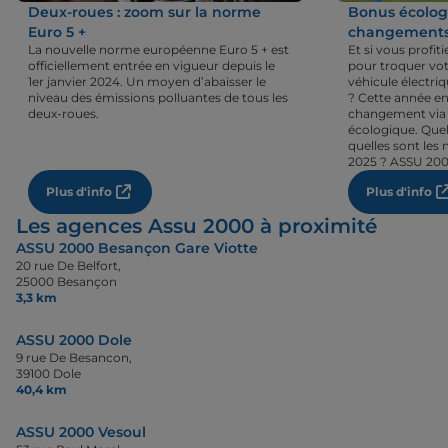
Deux-roues : zoom sur la norme
Bonus écologi
Euro 5 +
changements 
La nouvelle norme européenne Euro 5 + est
Et si vous profi
officiellement entrée en vigueur depuis le
pour troquer vot
1er janvier 2024. Un moyen d’abaisser le
véhicule électri
niveau des émissions polluantes de tous les
? Cette année en
deux-roues.
changement via 
écologique. Quel
quelles sont les 
2025 ? ASSU 200
Plus d'info
Plus d'info
Les agences Assu 2000 à proximité
ASSU 2000 Besançon Gare Viotte
20 rue De Belfort,
25000 Besançon
3,3 km
ASSU 2000 Dole
9 rue De Besancon,
39100 Dole
40,4 km
ASSU 2000 Vesoul