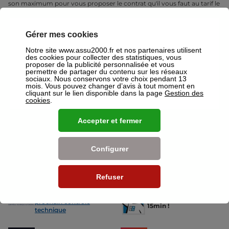
son maximum pour vous proposer le contrat qu'il vous faut au tarif le
plus juste. Rendez-vous donc dans votre agence ASSU 2000
Besançon où un conseiller sera à votre disposition pour réaliser un
devis gratuit pour vos assurances ou mutuelles à Besançon.
Gérer mes cookies
Nos offres pour les particuliers
Notre site www.assu2000.fr et nos partenaires utilisent
des cookies pour collecter des statistiques, vous
proposer de la publicité personnalisée et vous
permettre de partager du contenu sur les réseaux
sociaux. Nous conservons votre choix pendant 13
mois. Vous pouvez changer d’avis à tout moment en
cliquant sur le lien disponible dans la page
Gestion des
cookies
.
Assurance Auto
Assurance
Des tarifs adaptés à tous les profils
L’assurance 
Accepter et fermer
de conducteurs. Jeunes permis,
partout. Que
conducteurs expérimentés,
scooter ou 
malussés ou résiliés : nous avons
proposons de
Configurer
des solutions pour chacun.
des tarifs a
Refuser
Nos avantages
-15% sur votre
Votre carte grise en
prochain contrôle
15min !
technique