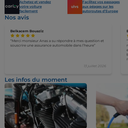
Achetez et vendez
Facilitez vos passages
votre voiture
aux péages sur les
facilement
autoroutes d’Europe
Nos avis
Belkacem Bouaziz
Merci monsieur Anas a su répondre à mes question et
souscrire une assurance automobile dans l’heure
bi
13 juillet 2026
Les infos du moment